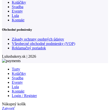
Koláčiky
Svadba
Eventy
Lula
Kontakt
Obchodné podmienky
Zásady ochrany osobných údajov
Všeobecné obchodné podmienky (VOP)
Reklamačný poriadok
Lulusbakery.sk | 2026
Torty
Koláčiky
Svadba
Eventy
Lula
Kontakt
Login / Register
Nákupný košík
Zatvoriť