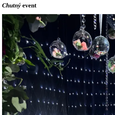
Chutný
event