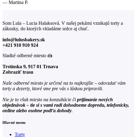
— Martina P.
Som Lula – Lucia Halaksová. V našej pekárni vznikajú torty a
zákusky, do ktorých vkladáme srdce aj chuť.
info@lulusbakery.sk
+421 910 910 924
Sladké odberné miesto 🍰
Trstínska 9, 917 01 Trnava
Zobraziť trasu
Naše odberné miesto je určené na to najkrajšie – odovzdať vám
torty a dezerty, ktoré sme pre vás s láskou pripravili.
Nie je to však miesto na konzultácie či
prijímanie nových
objednávok – tie si s vami radi dohodneme dopredu, telefonicky,
online alebo osobne podľa dohody
.
Hlavné menu
Torty