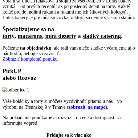
Volám sa Lucia Halaksová a stojím za všetkým, čo v Lulus bakery
vzniká – od prvých receptúr až po posledný detail na torte. Každý
koláč prejde mojimi rukami a rukami mojich šikovných kolegýň.
Lulus bakery je pre mňa srdcovka, o ktorú sa denne s láskou starám.
Špecializujeme sa na
torty
,
macarons
,
mini dezerty
a
sladký catering
.
Pečieme
na objednávku
, ale radi vám niečo sladké vyčarujeme aj o
pár hodín, nebojte sa zavolať.
Zobraziť kompletnú ponuku
PickUP
alebo
Rozvoz
Vaše koláčiky a torty si môžete vyzdvihnúť priamo u nás vo
výrobni na Trstínskej 9 v Trnave (
zobraziť na mape
).
Na požiadanie ponúkame aj rozvoz – o cene a dostupnosti sa
informujte vopred.
Pridajte sa k viac ako