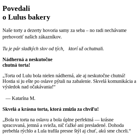
Povedali
o Lulus bakery
Naše torty a dezerty hovoria samy za seba – no radi nechávame
prehovoriť našich zákazníkov.
Tu je pár sladkých slov od tých, ktorí už ochutnali.
Nádherná a neskutočne
chutná torta!
„Torta od Lulu bola nielen nádherná, ale aj neskutočne chutná!
Hostia si ju ešte po oslave pýtali na zabalenie. Skvelá komunikácia a
výsledok nad očakávania!“
— Katarína M.
Skvelá a krásna torta, ktorá zmizla za chvíľu!
„Bola to torta na oslavu a bola úplne perfektná — krásne
spracovaná, jemná a svieža, nič ťažké ani presladené. Dohoda
prebehla rýchlo a Lula trafila presne štýl aj chuť, akú sme chceli.“