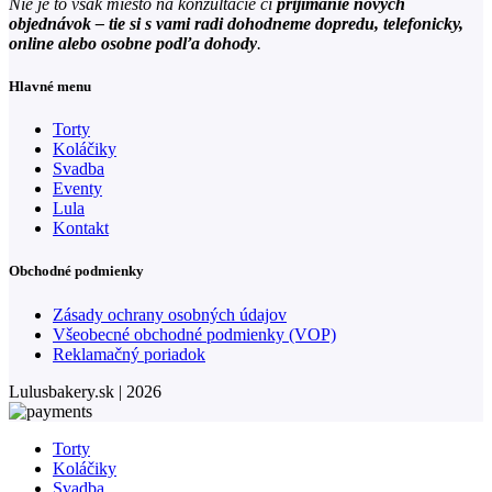
Nie je to však miesto na konzultácie či
prijímanie nových
objednávok – tie si s vami radi dohodneme dopredu, telefonicky,
online alebo osobne podľa dohody
.
Hlavné menu
Torty
Koláčiky
Svadba
Eventy
Lula
Kontakt
Obchodné podmienky
Zásady ochrany osobných údajov
Všeobecné obchodné podmienky (VOP)
Reklamačný poriadok
Lulusbakery.sk | 2026
Torty
Koláčiky
Svadba