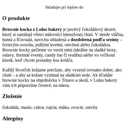
Skladujte pri teplote do
O produkte
Brownie kocka z Lulus bakery
je poctivý čokoládový dezert,
ktorý si zamilujú všetci milovníci intenzívnej chuti. V strede vláčna,
hutná a šťavnatá, navrchu uhladená a
dozdobená podľa sezóny
–
čerstvým ovocím, jedlými kvetmi, orechmi alebo čokoládou.
Brownie kocky pečieme vo verzii mini (ideálne na sladké boxy,
oslavy, firemné eventy, candy bar či svadbu) alebo vo veľkosti
klasik, keď chcete poriadny kus koláča.
Každý štvorček krájame precízne, aby vyzeral rovnako dobre, ako
chutí – a aby sa krásne vynímal na sladkom stole. Ak hľadáte
brownie kocky na objednávku v Trnave a okolí, v Lulus bakery
vám ich pripravíme čerstvé, na mieru.
Zloženie
čokoláda, maslo, cukor, vajcia, múka, ovocie, orechy
Alergény