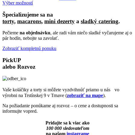
Tento
Výber možností
produkt
má
Špecializujeme sa na
viacero
torty
,
macarons
,
mini dezerty
a
sladký catering
.
variantov.
Možnosti
Pečieme
na objednávku
, ale radi vám niečo sladké vyčarujeme aj o
si
pár hodín, nebojte sa zavolať.
môžete
vybrať
Zobraziť kompletnú ponuku
na
stránke
PickUP
produktu.
alebo
Rozvoz
Vaše koláčiky a torty si môžete vyzdvihnúť priamo u nás vo
výrobni na Trstínskej 9 v Trnave (
zobraziť na mape
).
Na požiadanie ponúkame aj rozvoz – o cene a dostupnosti sa
informujte vopred.
Pridajte sa k viac ako
100 000 sledovateľom
na našom
instagrame