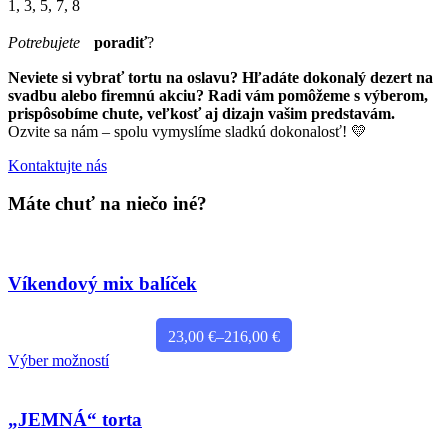
1, 3, 5, 7, 8
Potrebujete
poradiť
?
Neviete si vybrať tortu na oslavu? Hľadáte dokonalý dezert na
svadbu alebo firemnú akciu? Radi vám pomôžeme s výberom,
prispôsobíme chute, veľkosť aj dizajn vašim predstavám.
Ozvite sa nám – spolu vymyslíme sladkú dokonalosť! 💛
Kontaktujte nás
Máte chuť na niečo iné?
Víkendový mix balíček
Price
23,00
€
–
216,00
€
range:
Tento
Výber možností
23,00 €
produkt
through
má
216,00 €
viacero
„JEMNÁ“ torta
variantov.