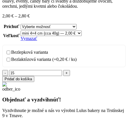
oslavy, eventy, candy bary či svadby a dozdobujeme ovocím,
orechmi, jedlými kvetmi alebo čokoládou.
Price
2,00
€
–
2,80
€
range:
2,00 €
Príchuť
through
Veľkosť
2,80 €
Vymazať
Bezlepková varianta
Bezlaktózová varianta (+
0,20
€
/ ks)
množstvo
Brownie
Pridať do košíka
kocka
Objednať a vyzdvihnúť!
Vyzdvihnutie je možné u nás vo výrobni Lulus bakery na Trstínskej
9 v Trnave.