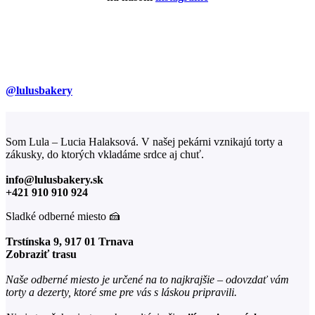
@lulusbakery
Som Lula – Lucia Halaksová. V našej pekárni vznikajú torty a
zákusky, do ktorých vkladáme srdce aj chuť.
info@lulusbakery.sk
+421 910 910 924
Sladké odberné miesto 🍰
Trstínska 9, 917 01 Trnava
Zobraziť trasu
Naše odberné miesto je určené na to najkrajšie – odovzdať vám
torty a dezerty, ktoré sme pre vás s láskou pripravili.