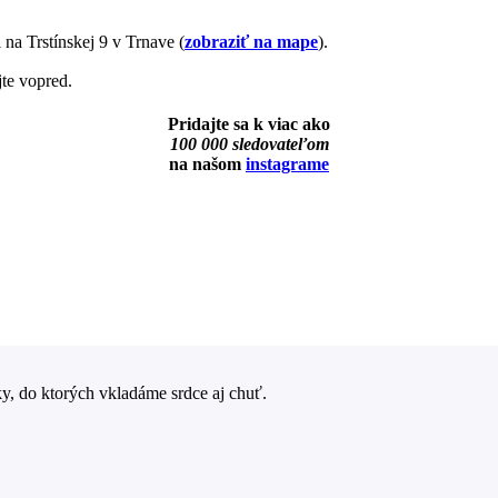
na Trstínskej 9 v Trnave (
zobraziť na mape
).
jte vopred.
Pridajte sa k viac ako
100 000 sledovateľom
na našom
instagrame
y, do ktorých vkladáme srdce aj chuť.