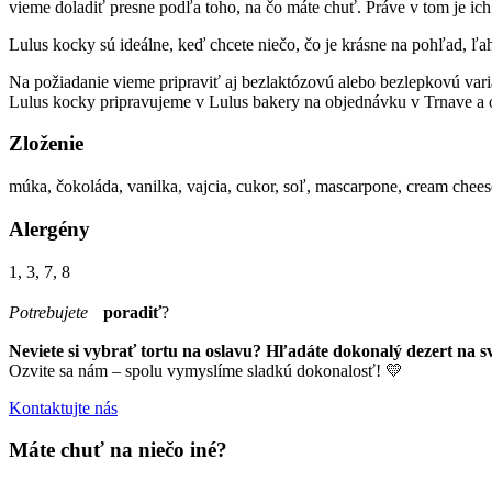
vieme doladiť presne podľa toho, na čo máte chuť. Práve v tom je ich
Lulus kocky sú ideálne, keď chcete niečo, čo je krásne na pohľad, ľahk
Na požiadanie vieme pripraviť aj bezlaktózovú alebo bezlepkovú vari
Lulus kocky pripravujeme v Lulus bakery na objednávku v Trnave a ok
Zloženie
múka, čokoláda, vanilka, vajcia, cukor, soľ, mascarpone, cream chees
Alergény
1, 3, 7, 8
Potrebujete
poradiť
?
Neviete si vybrať tortu na oslavu? Hľadáte dokonalý dezert na
Ozvite sa nám – spolu vymyslíme sladkú dokonalosť! 💛
Kontaktujte nás
Máte chuť na niečo iné?