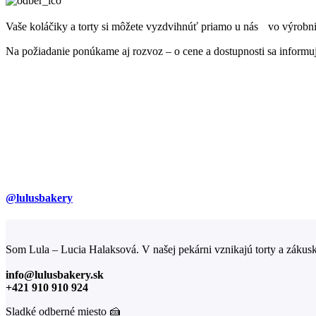
Vaše koláčiky a torty si môžete vyzdvihnúť priamo u nás vo výrobni 
Na požiadanie ponúkame aj rozvoz – o cene a dostupnosti sa informu
@lulusbakery
Som Lula – Lucia Halaksová. V našej pekárni vznikajú torty a zákusk
info@lulusbakery.sk
+421 910 910 924
Sladké odberné miesto 🍰