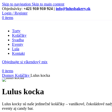
Skip to navigation
Skip to main content
Objednávky:
+421 910 910 924 |
info@lulusbakery.sk
Login / Register
0
items
Torty
Koláčiky
Svadba
Eventy
Lula
Kontakt
Objednajte si víkendový mix
0
items
Domov
Koláčiky
Lulus kocka
Lulus kocka
Lulus kocky sú naše jedinečné koláčiky – vanilkové, čokoládové nad
eventy aj candy bar.