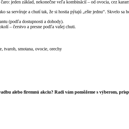
 čaro: jeden základ, nekonečne veľa kombinácií – od ovocia, cez karam
o sa servíruje a chutí tak, že si hostia pýtajú „ešte jednu“. Skvelo sa 
antu (podľa dostupnosti a dohody).
olí – čerstvo a presne podľa vašej chuti.
e, tvaroh, smotana, ovocie, orechy
 svadbu alebo firemnú akciu? Radi vám pomôžeme s výberom, prisp