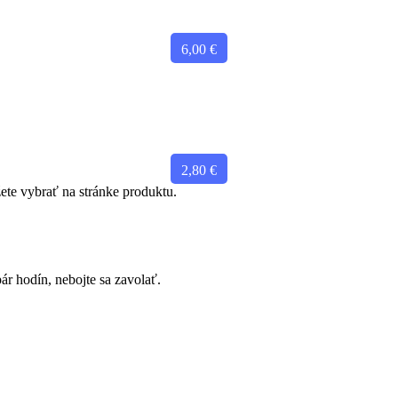
6,00
€
2,80
€
ete vybrať na stránke produktu.
ár hodín, nebojte sa zavolať.