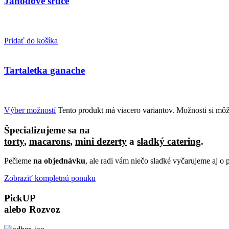
Jahodové srdce
Pridať do košíka
Tartaletka ganache
Výber možností
Tento produkt má viacero variantov. Možnosti si môž
Špecializujeme sa na
torty
,
macarons
,
mini dezerty
a
sladký catering
.
Pečieme
na objednávku
, ale radi vám niečo sladké vyčarujeme aj o p
Zobraziť kompletnú ponuku
PickUP
alebo
Rozvoz