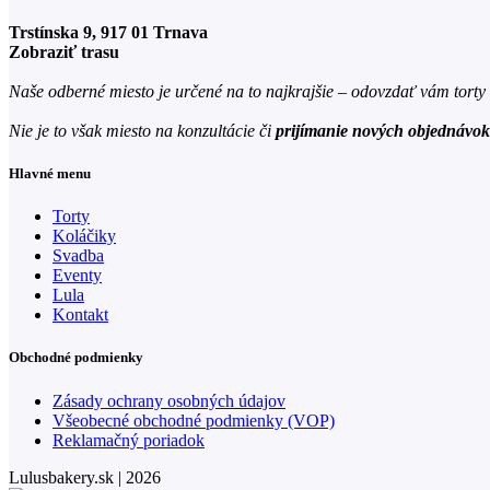
Trstínska 9, 917 01 Trnava
Zobraziť trasu
Naše odberné miesto je určené na to najkrajšie – odovzdať vám torty a
Nie je to však miesto na konzultácie či
prijímanie nových objednávok 
Hlavné menu
Torty
Koláčiky
Svadba
Eventy
Lula
Kontakt
Obchodné podmienky
Zásady ochrany osobných údajov
Všeobecné obchodné podmienky (VOP)
Reklamačný poriadok
Lulusbakery.sk | 2026