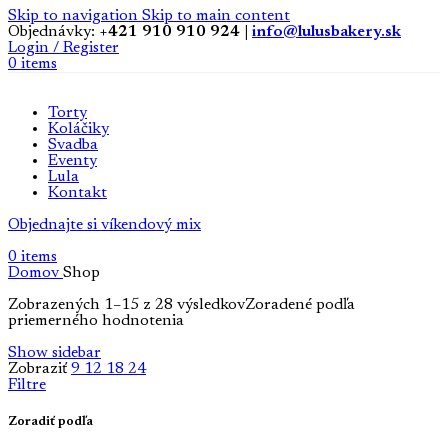
Skip to navigation
Skip to main content
Objednávky:
+421 910 910 924 |
info@lulusbakery.sk
Login / Register
0
items
Torty
Koláčiky
Svadba
Eventy
Lula
Kontakt
Objednajte si víkendový mix
0
items
Domov
Shop
Zobrazených 1–15 z 28 výsledkov
Zoradené podľa
priemerného hodnotenia
Show sidebar
Zobraziť
9
12
18
24
Filtre
Zoradiť podľa