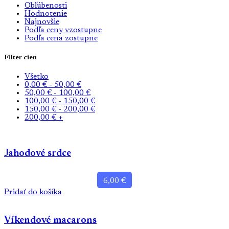
Obľúbenosti
Hodnotenie
Najnovšie
Podľa ceny vzostupne
Podľa cena zostupne
Filter cien
Všetko
0,00
€
-
50,00
€
50,00
€
-
100,00
€
100,00
€
-
150,00
€
150,00
€
-
200,00
€
200,00
€
+
Jahodové srdce
6,00
€
Pridať do košíka
Víkendové macarons