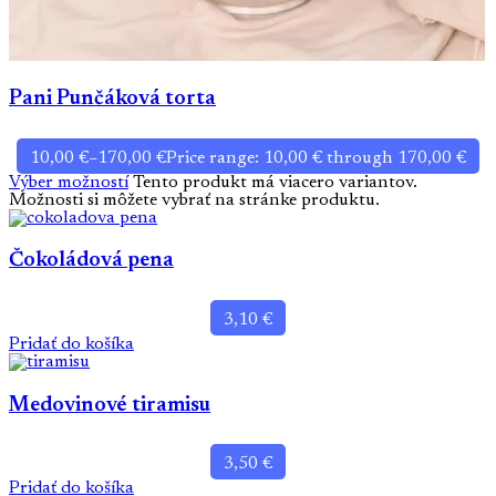
Pani Punčáková torta
10,00
€
–
170,00
€
Price range: 10,00 € through 170,00 €
Výber možností
Tento produkt má viacero variantov.
Možnosti si môžete vybrať na stránke produktu.
Čokoládová pena
3,10
€
Pridať do košíka
Medovinové tiramisu
3,50
€
Pridať do košíka