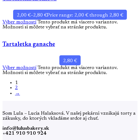
2,00
€
–
2,80
€
Price range: 2,00 € through 2,80 €
Výber možností
Tento produkt má viacero variantov.
Možnosti si môžete vybrať na stránke produktu.
Tartaletka ganache
2,80
€
Výber možností
Tento produkt má viacero variantov.
Možnosti si môžete vybrať na stránke produktu.
1
2
→
Som Lula – Lucia Halaksová. V našej pekárni vznikajú torty a
zákusky, do ktorých vkladáme srdce aj chuť.
info@lulusbakery.sk
+421 910 910 924