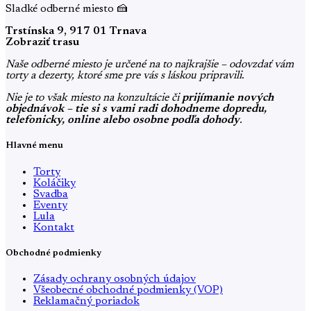
Sladké odberné miesto 🍰
Trstínska 9, 917 01 Trnava
Zobraziť trasu
Naše odberné miesto je určené na to najkrajšie – odovzdať vám
torty a dezerty, ktoré sme pre vás s láskou pripravili.
Nie je to však miesto na konzultácie či
prijímanie nových
objednávok – tie si s vami radi dohodneme dopredu,
telefonicky, online alebo osobne podľa dohody
.
Hlavné menu
Torty
Koláčiky
Svadba
Eventy
Lula
Kontakt
Obchodné podmienky
Zásady ochrany osobných údajov
Všeobecné obchodné podmienky (VOP)
Reklamačný poriadok